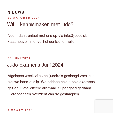
NIEUWS
GEPLAATST
20 OKTOBER 2024
OP
Wil jij kennismaken met judo?
Neem dan contact met ons op via info@judoclub-
kaatsheuvel.nl, of vul het contactformulier in.
GEPLAATST
30 JUNI 2024
OP
Judo-examens Juni 2024
Afgelopen week zijn veel judoka’s geslaagd voor hun
nieuwe band of slip. We hebben hele mooie examens
gezien. Gefeliciteerd allemaal. Super goed gedaan!
Hieronder een overzicht van de geslaagden.
GEPLAATST
3 MAART 2024