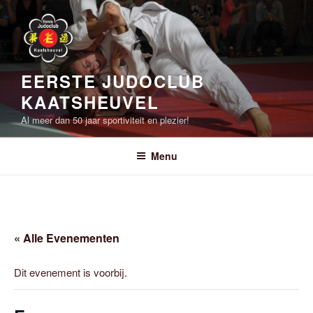
Ga
naar
de
inhoud
EERSTE JUDOCLUB
KAATSHEUVEL
Al meer dan 50 jaar sportiviteit en plezier!
Menu
« Alle Evenementen
Dit evenement is voorbij.