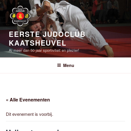
Ga
naar
de
inhoud
EERSTE JUDOCLUB
KAATSHEUVEL
Al meer dan 50 jaar sportiviteit en plezier!
Menu
« Alle Evenementen
Dit evenement is voorbij.