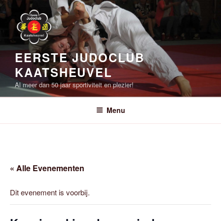
Ga
naar
de
inhoud
EERSTE JUDOCLUB
KAATSHEUVEL
Al meer dan 50 jaar sportiviteit en plezier!
Menu
« Alle Evenementen
Dit evenement is voorbij.