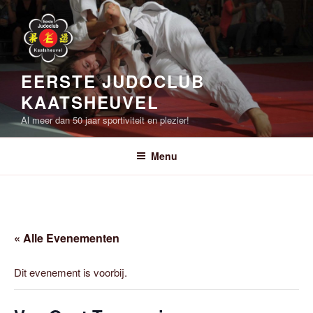
Ga
naar
de
inhoud
EERSTE JUDOCLUB
KAATSHEUVEL
Al meer dan 50 jaar sportiviteit en plezier!
Menu
« Alle Evenementen
Dit evenement is voorbij.