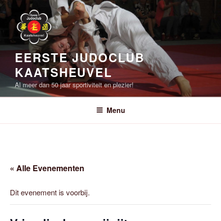
Ga
naar
de
inhoud
EERSTE JUDOCLUB
KAATSHEUVEL
Al meer dan 50 jaar sportiviteit en plezier!
Menu
« Alle Evenementen
Dit evenement is voorbij.