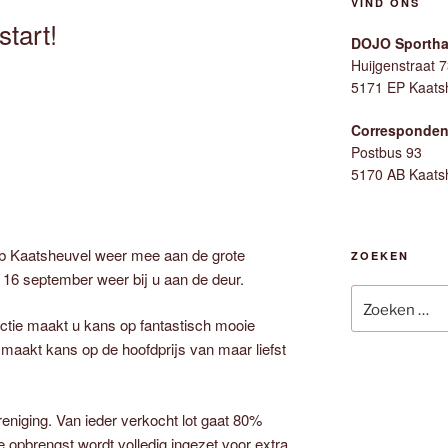
VIND ONS
start!
DOJO Sporthal
Huijgenstraat 
5171 EP Kaats
Corresponden
Postbus 93
5170 AB Kaats
lub Kaatsheuvel weer mee aan de grote
ZOEKEN
16 september weer bij u aan de deur.
Zoeken
naar:
tie maakt u kans op fantastisch mooie
u maakt kans op de hoofdprijs van maar liefst
niging. Van ieder verkocht lot gaat 80%
 opbrengst wordt volledig ingezet voor extra