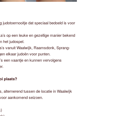
g judotoernooitje dat speciaal bedoeld is voor
ka’s op een leuke en gezellige manier bekend
n het judospel.
ka’s vanuit Waalwijk, Raamsdonk, Sprang-
en elkaar judoën voor punten.
ka’s een vaantje en kunnen vervolgens
r.
oi plaats?
s, alternerend tussen de locatie in Waalwijk
voor aankomend seizoen.
k)
nk)