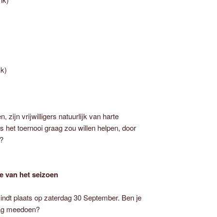
k)
 zijn vrijwilligers natuurlijk van harte
s het toernooi graag zou willen helpen, door
n?
me van het seizoen
vindt plaats op zaterdag 30 September. Ben je
aag meedoen?