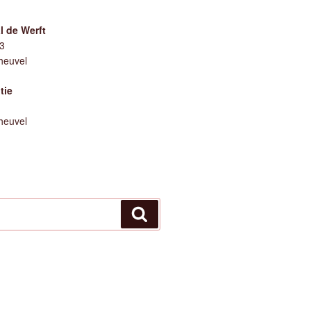
 de Werft
73
heuvel
tie
heuvel
Zoeken