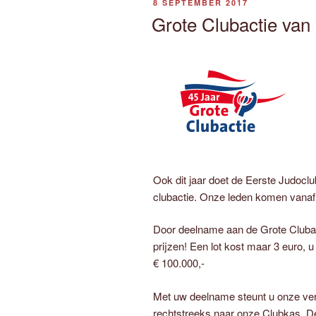
GEPLAATST
8 SEPTEMBER 2017
OP
Grote Clubactie van 
Ook dit jaar doet de Eerste Judoc
clubactie. Onze leden komen vanaf 
Door deelname aan de Grote Clubac
prijzen! Een lot kost maar 3 euro, 
€ 100.000,-
Met uw deelname steunt u onze vere
rechtstreeks naar onze Clubkas. De