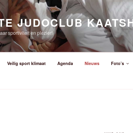
TE JUDOCLUB KAATS
ar sportiviteit en plezier!
Veilig sport klimaat
Agenda
Nieuws
Foto’s