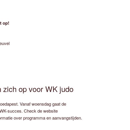
t op!
euvel
 zich op voor WK judo
Boedapest. Vanaf woensdag gaat de
r WK-succes. Check de website
formatie over programma en aanvangstijden.