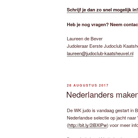
Schrijf je dan zo snel mogelijk in!
Heb je nog vragen? Neem contac
Laureen de Bever
Judoleraar Eerste Judoclub Kaatsh
laureen@judoclub-kaatsheuvel.nl
GEPLAATST
28 AUGUSTUS 2017
OP
Nederlanders maken
De WK judo is vandaag gestart in 
Nederlandse selectie op jacht naa
(
http://bit.ly/2iBXlPw
) voor meer in