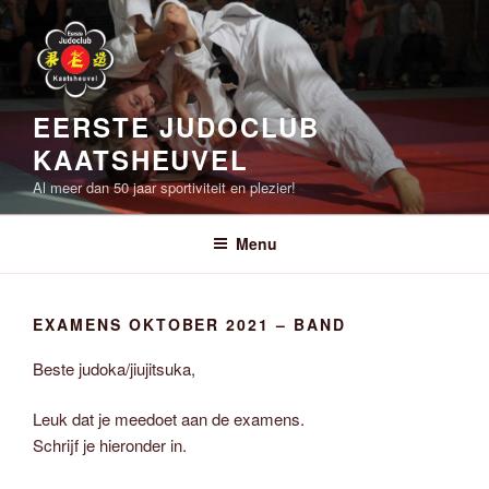
Ga
naar
de
inhoud
EERSTE JUDOCLUB
KAATSHEUVEL
Al meer dan 50 jaar sportiviteit en plezier!
Menu
EXAMENS OKTOBER 2021 – BAND
Beste judoka/jiujitsuka,
Leuk dat je meedoet aan de examens.
Schrijf je hieronder in.