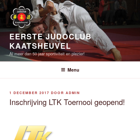
Ga
naar
de
inhoud
EERSTE JUDOCLUB
KAATSHEUVEL
Al meer dan 50 jaar sportiviteit en plezier!
Menu
GEPLAATST
1 DECEMBER 2017
DOOR
ADMIN
OP
Inschrijving LTK Toernooi geopend!