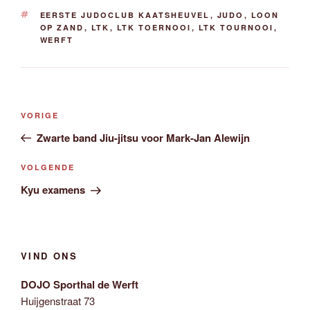
TAGS
EERSTE JUDOCLUB KAATSHEUVEL
,
JUDO
,
LOON
OP ZAND
,
LTK
,
LTK TOERNOOI
,
LTK TOURNOOI
,
WERFT
Bericht
Vorig
VORIGE
navigatie
bericht
Zwarte band Jiu-jitsu voor Mark-Jan Alewijn
Volgend
VOLGENDE
bericht
Kyu examens
VIND ONS
DOJO Sporthal de Werft
Huijgenstraat 73