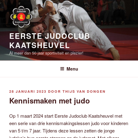
Ga
naar
de
inhoud
EERSTE JUDOCLUB
KAATSHEUVEL
Al meer dan 50 jaar sportiviteit en plezier!
Menu
GEPLAATST
28 JANUARI 2023
DOOR
THIJS VAN DONGEN
OP
Kennismaken met judo
Op 1 maart 2024 start Eerste Judoclub Kaatsheuvel met
een serie van drie kennismakingslessen judo voor kinderen
van 5 t/m 7 jaar. Tijdens deze lessen zetten de jonge
judoka’s hun eerste stappen op de judomat. Met elkaar