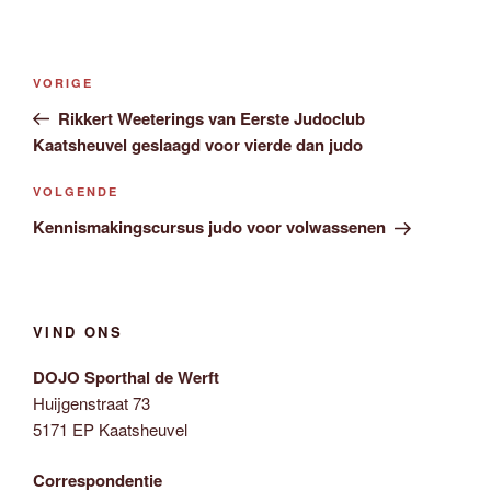
Bericht
Vorig
VORIGE
navigatie
bericht
Rikkert Weeterings van Eerste Judoclub
Kaatsheuvel geslaagd voor vierde dan judo
Volgend
VOLGENDE
bericht
Kennismakingscursus judo voor volwassenen
VIND ONS
DOJO Sporthal de Werft
Huijgenstraat 73
5171 EP Kaatsheuvel
Correspondentie