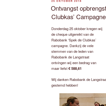
GEPLAATST
25 OKTOBER 2018
OP
Ontvangst opbrengs
Clubkas’ Campagne
Donderdag 25 oktober kregen wij
de cheque uitgereikt van de
Rabobank ‘Spek de Clubkas’
campagne. Dankzij de vele
stemmen van de leden van
Rabobank de Langstraat
ontvingen wij een bedrag van
maar liefst
€ 588,61
Wij danken Rabobank de Langstraat 
gestemd hebben!