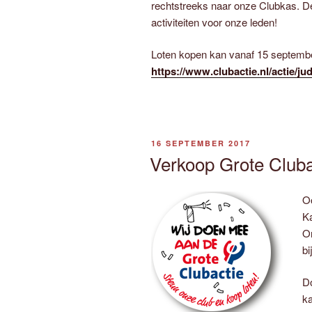
rechtstreeks naar onze Clubkas. De
activiteiten voor onze leden!
Loten kopen kan vanaf 15 september
https://www.clubactie.nl/actie/j
GEPLAATST
16 SEPTEMBER 2017
OP
Verkoop Grote Clubac
Oo
Ka
O
bi
Do
ka