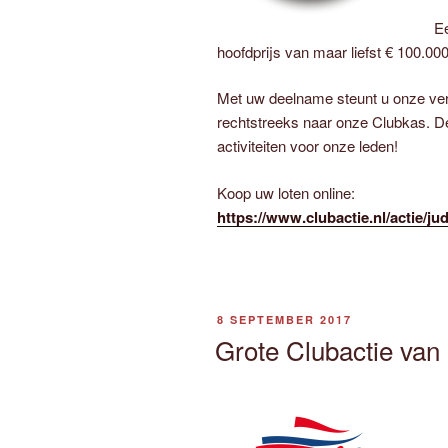
Ee
hoofdprijs van maar liefst € 100.000
Met uw deelname steunt u onze vere
rechtstreeks naar onze Clubkas. De
activiteiten voor onze leden!
Koop uw loten online:
https://www.clubactie.nl/actie/j
GEPLAATST
8 SEPTEMBER 2017
OP
Grote Clubactie van 