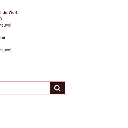
 de Werft
73
heuvel
tie
heuvel
Zoeken