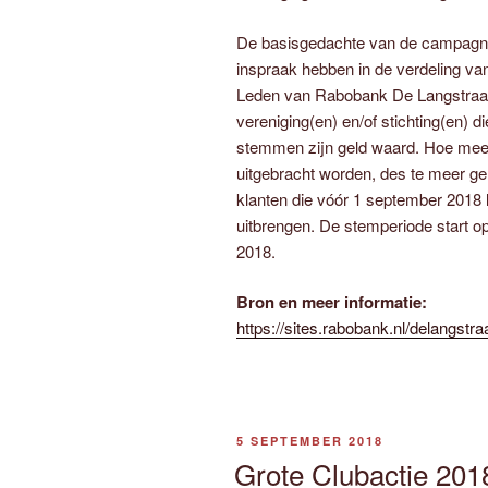
De basisgedachte van de campagne
inspraak hebben in de verdeling va
Leden van Rabobank De Langstraat
vereniging(en) en/of stichting(en) 
stemmen zijn geld waard. Hoe meer
uitgebracht worden, des te meer geld
klanten die vóór 1 september 2018 
uitbrengen. De stemperiode start op
2018.
Bron en meer informatie:
https://sites.rabobank.nl/delangst
GEPLAATST
5 SEPTEMBER 2018
OP
Grote Clubactie 2018