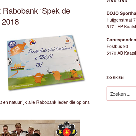
VIND ONS
t Rabobank ‘Spek de
DOJO Sporthal
 2018
Huijgenstraat 
5171 EP Kaats
Corresponden
Postbus 93
5170 AB Kaats
ZOEKEN
Zoeken
naar:
en natuurlijk alle Rabobank leden die op ons