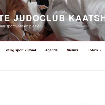
TE JUDOCLUB KAATS
ar sportiviteit en plezier!
Veilig sport klimaat
Agenda
Nieuws
Foto’s